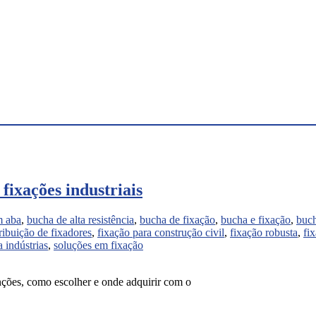
fixações industriais
m aba
,
bucha de alta resistência
,
bucha de fixação
,
bucha e fixação
,
buch
tribuição de fixadores
,
fixação para construção civil
,
fixação robusta
,
fi
 indústrias
,
soluções em fixação
nções, como escolher e onde adquirir com o