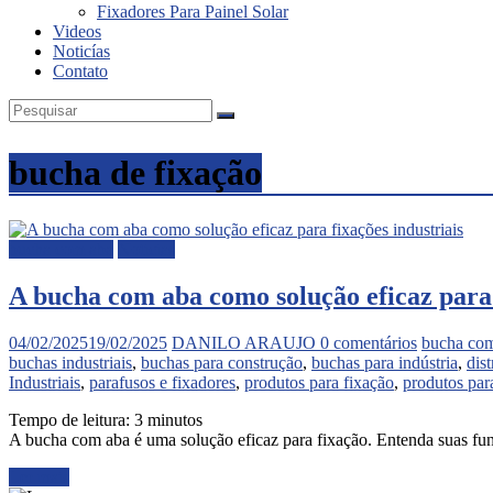
Fixadores Para Painel Solar
Videos
Noticías
Contato
bucha de fixação
bucha com aba
Noticias
A bucha com aba como solução eficaz para 
04/02/2025
19/02/2025
DANILO ARAUJO
0 comentários
bucha co
buchas industriais
,
buchas para construção
,
buchas para indústria
,
dis
Industriais
,
parafusos e fixadores
,
produtos para fixação
,
produtos para
Tempo de leitura:
3
minutos
A bucha com aba é uma solução eficaz para fixação. Entenda suas fu
Ler mais