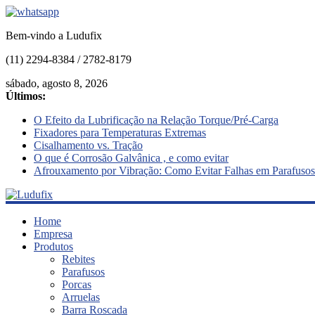
Bem-vindo a Ludufix
(11) 2294-8384 / 2782-8179
sábado, agosto 8, 2026
Últimos:
O Efeito da Lubrificação na Relação Torque/Pré-Carga
Fixadores para Temperaturas Extremas
Cisalhamento vs. Tração
O que é Corrosão Galvânica , e como evitar
Afrouxamento por Vibração: Como Evitar Falhas em Parafusos
Ludufix
Home
Empresa
Produtos
Fixadores
Rebites
em
Parafusos
Aço
Porcas
Inox
Arruelas
Barra Roscada