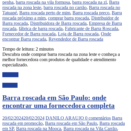
penha
,
barra roscada na vila formosa
,
barra roscada na zl
,
Barra
roscada na zona leste
,
barra roscada no carrão
,
Barra roscada no
Tatuapé
,
Barra roscada perto de mim
,
Barra roscada preço
,
Barra
roscada próximo a mim
,
comprar barra roscada
,
Distribuidor de
Barra roscada
,
Distribuidora de Barra roscada
,
Empresa de Barra
roscada
,
fábrica de barra roscada
,
Fabricante de Barra Roscada
,
Fornecedor de Barra roscada
,
Loja de Barra roscada
,
Onde
encontrar Barra roscada
,
Revendedor de Barra roscada
Tempo de leitura:
2
minutos
Descubra onde comprar barra roscada na zona leste e conheça a
melhor fornecedora com produtos de qualidade e atendimento
especializado.
Ler mais
Noticias
Barra roscada em São Paulo: onde
encontrar uma fornecedora completa
20/02/2024
20/02/2024
DANILO ARAUJO
0 comentários
Barra
roscada em promoção
,
Barra roscada em São Paulo
,
Barra roscada
em SP
,
Barra roscada na Mooca
,
Barra roscada na Vila Carrão
,