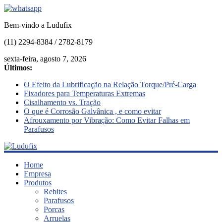
Bem-vindo a Ludufix
(11) 2294-8384 / 2782-8179
sexta-feira, agosto 7, 2026
Últimos:
O Efeito da Lubrificação na Relação Torque/Pré-Carga
Fixadores para Temperaturas Extremas
Cisalhamento vs. Tração
O que é Corrosão Galvânica , e como evitar
Afrouxamento por Vibração: Como Evitar Falhas em
Parafusos
Ludufix
Home
Empresa
Produtos
Fixadores
Rebites
em
Parafusos
Aço
Porcas
Inox
Arruelas