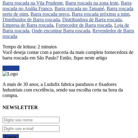
Barra roscada na Vila Prudente
,
Barra roscada na zona leste
,
Barra
roscada no Anália Franco
,
Barra roscada no Tatuapé
,
Barra roscada
perto de mim
,
Barra roscada preço
,
Barra roscada próximo a mim
,
Distribuidor de Barra roscada
,
Distribuidora de Barra roscada
,
Empresa de Barra roscada
,
Fornecedor de Barra roscada
,
Loja de
Barra roscada
,
Onde encontrar Barra roscada
,
Revendedor de Barra
roscada
Tempo de leitura:
2
minutos
Você deseja contar com a parceria da mais completa fornecedora de
barra roscada em São Paulo? Então, fique neste artigo
Ler mais
A mais de 30 anos, a Ludufix fabrica parafusos e fixadores
Industriais com excelência, sendo sua escolha certa na hora da
compra.
NEWSLETTER
Enviar