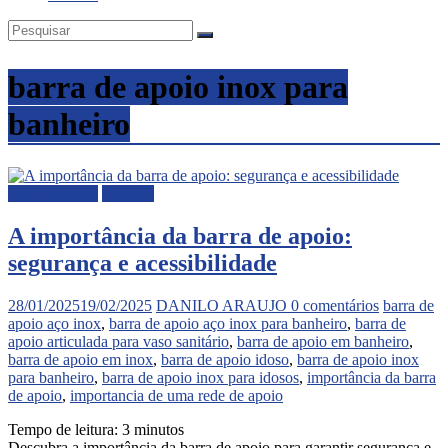
barra de apoio inox para
banheiro
barra de apoio
Noticias
A importância da barra de apoio:
segurança e acessibilidade
28/01/2025
19/02/2025
DANILO ARAUJO
0 comentários
barra de
apoio aço inox
,
barra de apoio aço inox para banheiro
,
barra de
apoio articulada para vaso sanitário
,
barra de apoio em banheiro
,
barra de apoio em inox
,
barra de apoio idoso
,
barra de apoio inox
para banheiro
,
barra de apoio inox para idosos
,
importância da barra
de apoio
,
importancia de uma rede de apoio
Tempo de leitura:
3
minutos
Descubra a importância da barra de apoio para garantir segurança e