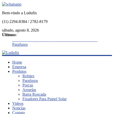
Bem-vindo a Ludufix
(11) 2294-8384 / 2782-8179
sábado, agosto 8, 2026
Últimos:
Afrouxamento por Vibração: Como Evitar Falhas em
Parafusos
O Efeito da Lubrificação na Relação Torque/Pré-Carga
Fixadores para Temperaturas Extremas
Cisalhamento vs. Tração
Ludufix
Home
O que é Corrosão Galvânica , e como evitar
Empresa
Produtos
Fixadores
Rebites
em
Parafusos
Aço
Porcas
Inox
Arruelas
Barra Roscada
Fixadores Para Painel Solar
Videos
Noticías
Contato