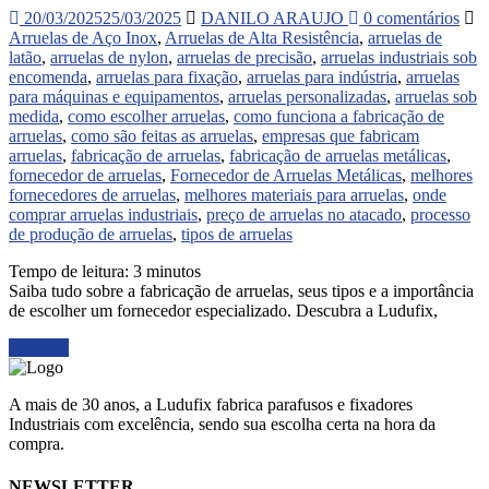
20/03/2025
25/03/2025
DANILO ARAUJO
0 comentários
Arruelas de Aço Inox
,
Arruelas de Alta Resistência
,
arruelas de
latão
,
arruelas de nylon
,
arruelas de precisão
,
arruelas industriais sob
encomenda
,
arruelas para fixação
,
arruelas para indústria
,
arruelas
para máquinas e equipamentos
,
arruelas personalizadas
,
arruelas sob
medida
,
como escolher arruelas
,
como funciona a fabricação de
arruelas
,
como são feitas as arruelas
,
empresas que fabricam
arruelas
,
fabricação de arruelas
,
fabricação de arruelas metálicas
,
fornecedor de arruelas
,
Fornecedor de Arruelas Metálicas
,
melhores
fornecedores de arruelas
,
melhores materiais para arruelas
,
onde
comprar arruelas industriais
,
preço de arruelas no atacado
,
processo
de produção de arruelas
,
tipos de arruelas
Tempo de leitura:
3
minutos
Saiba tudo sobre a fabricação de arruelas, seus tipos e a importância
de escolher um fornecedor especializado. Descubra a Ludufix,
Ler mais
A mais de 30 anos, a Ludufix fabrica parafusos e fixadores
Industriais com excelência, sendo sua escolha certa na hora da
compra.
NEWSLETTER