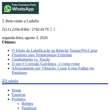
Bem-vindo a Ludufix
(11) 2294-8384 / 2782-8179
segunda-feira, agosto 3, 2026
Últimos:
O Efeito da Lubrificação na Relação Torque/Pré-Carga
Fixadores para Temperaturas Extremas
Cisalhamento vs. Tração
O que é Corrosão Galvânica , e como evitar
Afrouxamento por Vibração: Como Evitar Falhas em
Parafusos
Ludufix
Home
Empresa
Produtos
Fixadores
Rebites
em
Parafusos
Aço