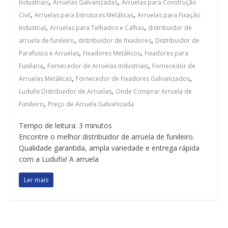
,
,
Industriais
Arruelas Galvanizadas
Arruelas para Construção
,
,
Civil
Arruelas para Estruturas Metálicas
Arruelas para Fixação
,
,
Industrial
Arruelas para Telhados e Calhas
distribuidor de
,
,
arruela de funileiro
distribuidor de fixadores
Distribuidor de
,
,
Parafusos e Arruelas
Fixadores Metálicos
Fixadores para
,
,
Funilaria
Fornecedor de Arruelas Industriais
Fornecedor de
,
,
Arruelas Metálicas
Fornecedor de Fixadores Galvanizados
,
Ludufix Distribuidor de Arruelas
Onde Comprar Arruela de
,
Funileiro
Preço de Arruela Galvanizada
Tempo de leitura:
3
minutos
Encontre o melhor distribuidor de arruela de funileiro.
Qualidade garantida, ampla variedade e entrega rápida
com a Ludufix! A arruela
Ler mais