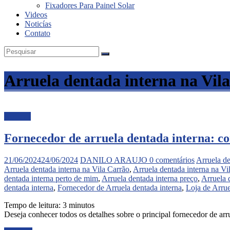
Fixadores Para Painel Solar
Videos
Noticías
Contato
Arruela dentada interna na Vil
Noticias
Fornecedor de arruela dentada interna: c
21/06/2024
24/06/2024
DANILO ARAUJO
0 comentários
Arruela d
Arruela dentada interna na Vila Carrão
,
Arruela dentada interna na Vi
dentada interna perto de mim
,
Arruela dentada interna preço
,
Arruela 
dentada interna
,
Fornecedor de Arruela dentada interna
,
Loja de Arrue
Tempo de leitura:
3
minutos
Deseja conhecer todos os detalhes sobre o principal fornecedor de ar