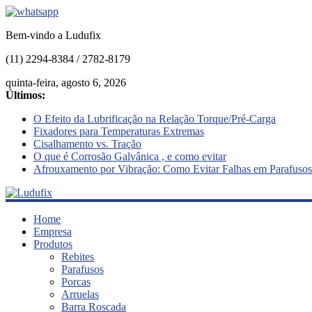
Bem-vindo a Ludufix
(11) 2294-8384 / 2782-8179
quinta-feira, agosto 6, 2026
Últimos:
O Efeito da Lubrificação na Relação Torque/Pré-Carga
Fixadores para Temperaturas Extremas
Cisalhamento vs. Tração
O que é Corrosão Galvânica , e como evitar
Afrouxamento por Vibração: Como Evitar Falhas em Parafusos
Ludufix
Home
Empresa
Produtos
Fixadores
Rebites
em
Parafusos
Aço
Porcas
Inox
Arruelas
Barra Roscada