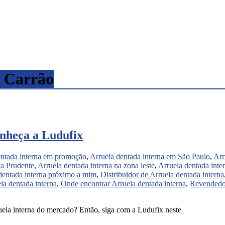
a Carrão
onheça a Ludufix
entada interna em promoção
,
Arruela dentada interna em São Paulo
,
Arr
la Prudente
,
Arruela dentada interna na zona leste
,
Arruela dentada inte
dentada interna próximo a mim
,
Distribuidor de Arruela dentada interna
la dentada interna
,
Onde encontrar Arruela dentada interna
,
Revendedor
ruela interna do mercado? Então, siga com a Ludufix neste