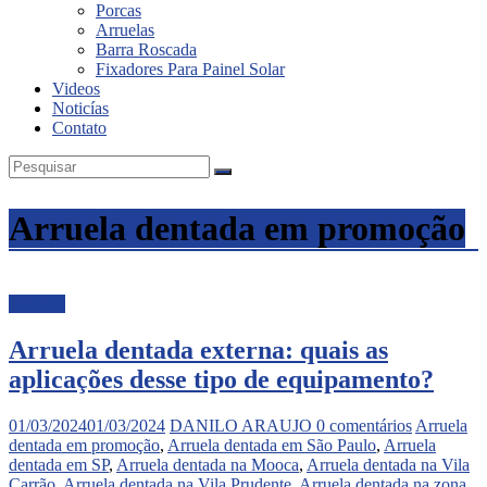
Porcas
Inox
Arruelas
Barra Roscada
Fixadores Para Painel Solar
Videos
Noticías
Contato
Arruela dentada em promoção
Noticias
Arruela dentada externa: quais as
aplicações desse tipo de equipamento?
01/03/2024
01/03/2024
DANILO ARAUJO
0 comentários
Arruela
dentada em promoção
,
Arruela dentada em São Paulo
,
Arruela
dentada em SP
,
Arruela dentada na Mooca
,
Arruela dentada na Vila
Carrão
,
Arruela dentada na Vila Prudente
,
Arruela dentada na zona