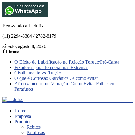
Bem-vindo a Ludufix
(11) 2294-8384 / 2782-8179
sábado, agosto 8, 2026
Últimos:
O Efeito da Lubrificação na Relação Torque/Pré-Carga
Fixadores para Temperaturas Extremas
Cisalhamento vs. Tração
O que é Corrosão Galvânica , e como evitar
Afrouxamento por Vibração: Como Evitar Falhas em
Parafusos
Ludufix
Home
Empresa
Produtos
Fixadores
Rebites
em
Parafusos
Aço