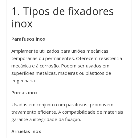
1. Tipos de fixadores
inox
Parafusos inox
Amplamente utilizados para uniões mecânicas
temporárias ou permanentes. Oferecem resistência
mecânica e à corrosão. Podem ser usados em
superfícies metálicas, madeiras ou plásticos de
engenharia.
Porcas inox
Usadas em conjunto com parafusos, promovem
travamento eficiente. A compatibilidade de materiais
garante a integridade da fixação.
Arruelas inox