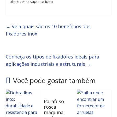
oferecer o suporte ideal.
←
Veja quais são os 10 benefícios dos
fixadores inox
Conheça os tipos de fixadores ideais para
aplicações industriais e estruturais
→
Você pode gostar também
Parafuso
rosca
máquina: