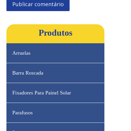
Produtos
Arruelas
Barra Roscada
Fixadores Para Painel Solar
Parafusos