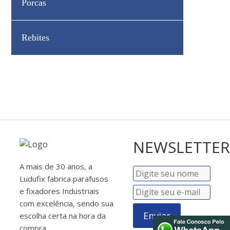
Porcas
Rebites
NEWSLETTER
A mais de 30 anos, a
Ludufix fabrica parafusos
e fixadores Industriais
com excelência, sendo sua
Enviar
escolha certa na hora da
compra.