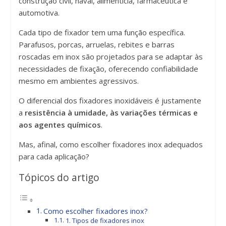
construção civil, naval, alimentícia, farmacêutica e
automotiva.
Cada tipo de fixador tem uma função específica.
Parafusos, porcas, arruelas, rebites e barras
roscadas em inox são projetados para se adaptar às
necessidades de fixação, oferecendo confiabilidade
mesmo em ambientes agressivos.
O diferencial dos fixadores inoxidáveis é justamente
a
resistência à umidade, às variações térmicas e
aos agentes químicos
.
Mas, afinal, como escolher fixadores inox adequados
para cada aplicação?
Tópicos do artigo
Como escolher fixadores inox?
1. Tipos de fixadores inox