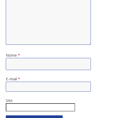
Nome
*
E-mail
*
Site