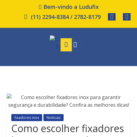
Bem-vindo a Ludufix
(11) 2294-8384 / 2782-8179
fixadores inox
Noticias
Como escolher fixadores