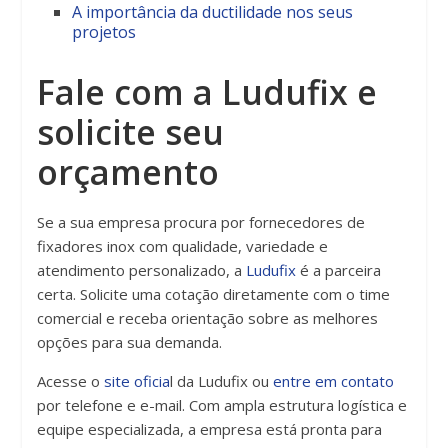
A importância da ductilidade nos seus
projetos
Fale com a Ludufix e
solicite seu
orçamento
Se a sua empresa procura por fornecedores de
fixadores inox com qualidade, variedade e
atendimento personalizado, a
Ludufix
é a parceira
certa. Solicite uma cotação diretamente com o time
comercial e receba orientação sobre as melhores
opções para sua demanda.
Acesse o
site oficia
l da Ludufix ou
entre em contato
por telefone e e-mail. Com ampla estrutura logística e
equipe especializada, a empresa está pronta para