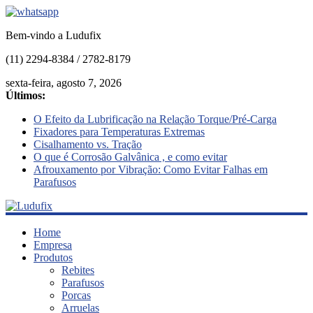
Bem-vindo a Ludufix
(11) 2294-8384 / 2782-8179
sexta-feira, agosto 7, 2026
Últimos:
O Efeito da Lubrificação na Relação Torque/Pré-Carga
Fixadores para Temperaturas Extremas
Cisalhamento vs. Tração
O que é Corrosão Galvânica , e como evitar
Afrouxamento por Vibração: Como Evitar Falhas em
Parafusos
Ludufix
Home
Empresa
Produtos
Fixadores
Rebites
em
Parafusos
Aço
Porcas
Inox
Arruelas