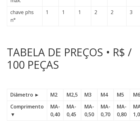
máx.
chave phs
1
1
1
2
2
3
n°
TABELA DE PREÇOS • R$ /
100 PEÇAS
Diâmetro ►
M2
M2,5
M3
M4
M5
M
Comprimento
MA-
MA-
MA-
MA-
MA-
MA
▼
0,40
0,45
0,50
0,70
0,80
1,