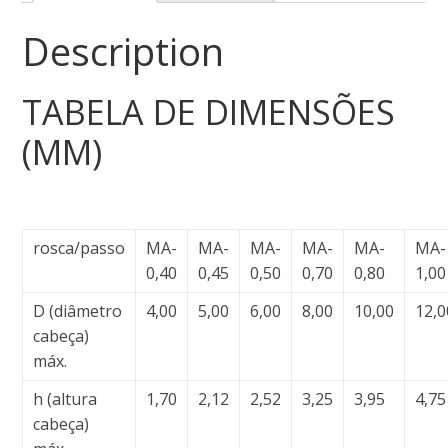
Description
TABELA DE DIMENSÕES
(MM)
rosca/passo
MA-
MA-
MA-
MA-
MA-
MA-
0,40
0,45
0,50
0,70
0,80
1,00
D (diâmetro
4,00
5,00
6,00
8,00
10,00
12,0
cabeça)
máx.
h (altura
1,70
2,12
2,52
3,25
3,95
4,75
cabeça)