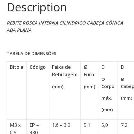
Description
REBITE ROSCA INTERNA CILINDRICO CABEÇA CÔNICA
ABA PLANA
TABELA
DE DIMENSÕES
Bitola
Código
Faixa de
Ø
D
B
Rebitagem
Furo
Ø
Ø
Corpo
Cabe
(mm)
(mm)
máx.
(mm)
(mm)
M3 x
EP –
1,6 – 3,0
5,1
5,0
7,2
0,5
330