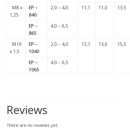
M8 x
EP –
2,0 – 4,0
11,1
11,0
13,5
1,25
840
EP –
4,0 – 6,5
865
M10
EP –
2,0 – 4,0
13,1
13,0
15,5
x 1,5
1040
EP –
4,0 – 6,5
1065
Reviews
There are no reviews yet.