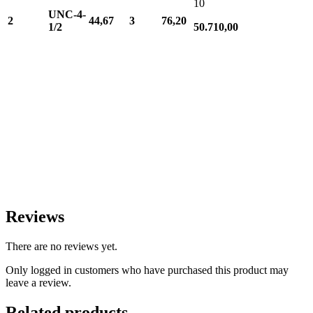
10
UNC-4-
2
44,67
3
76,20
1/2
50.710,00
Reviews
There are no reviews yet.
Only logged in customers who have purchased this product may
leave a review.
Related products