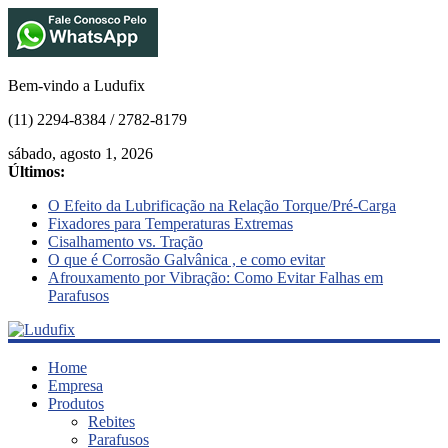
Bem-vindo a Ludufix
(11) 2294-8384 / 2782-8179
sábado, agosto 1, 2026
Últimos:
O Efeito da Lubrificação na Relação Torque/Pré-Carga
Fixadores para Temperaturas Extremas
Cisalhamento vs. Tração
O que é Corrosão Galvânica , e como evitar
Afrouxamento por Vibração: Como Evitar Falhas em
Parafusos
Ludufix
Home
Empresa
Produtos
Fixadores
Rebites
em
Parafusos
Aço