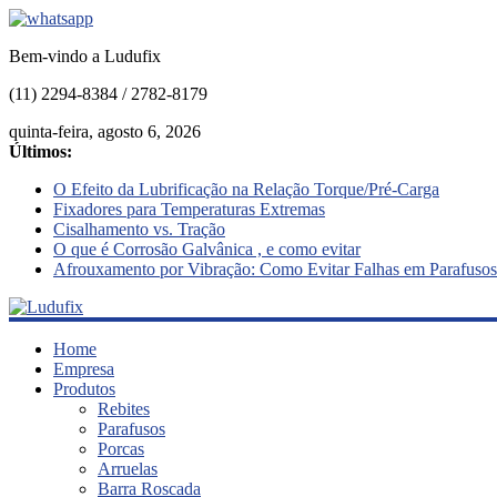
Bem-vindo a Ludufix
(11) 2294-8384 / 2782-8179
quinta-feira, agosto 6, 2026
Últimos:
O Efeito da Lubrificação na Relação Torque/Pré-Carga
Fixadores para Temperaturas Extremas
Cisalhamento vs. Tração
O que é Corrosão Galvânica , e como evitar
Afrouxamento por Vibração: Como Evitar Falhas em Parafusos
Ludufix
Home
Empresa
Produtos
Fixadores
Rebites
em
Parafusos
Aço
Porcas
Inox
Arruelas
Barra Roscada